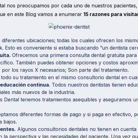
tal nos preocupamos por cada uno de nuestros pacientes
 que en este Blog vamos a enumerar
15 razones para visit
iferentes ubicaciones; todas los cuales ofrecen los mismo
 Esto es conveniente si estaba buscando ”un dentista cerc
uita.
Ofrecemos una primera consulta dental gratuita para
ecífico. También puedes obtener opciones y costos aproxim
or los rayos X necesarios; Son parte del tratamiento.
 todo su tratamiento en el mismo consultorio dental en cua
 educación continua
. Todos nuestros dentistas tienen edu
iales más nuevos de la industria.
Dental tenemos tratamientos asequibles y aseguramos una
ptamos diferentes formas de pago y si paga en efectivo,
a bajos.
entes.
Algunos consultorios dentales no tienen en cuenta la
 la perspectiva y las necesidades del paciente. Una vez qu