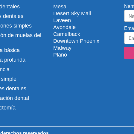
dentales
Mesa
Nam
Desert Sky Mall
 dentales
Laveen
iones simples
Avondale
Emai
Camelback
ión de muelas del
Downtown Phoenix
Midway
a básica
Plano
a profunda
ncia
 simple
es dentales
ación dental
ctomía
 derechos reservados.