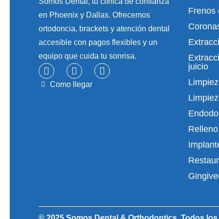
Somos Dental, tu clínica de confianza
Frenos 
en Phoenix y Dallas. Ofrecemos
Coronas
ortodoncia, brackets y atención dental
Extracc
accesible con pagos flexibles y un
equipo que cuida tu sonrisa.
Extracc
juicio
Limpiez
Como llegar
Limpiez
Endodo
Relleno
Implant
Restaur
Gingive
© 2025 Somos Dental & Orthodontics. Todos los