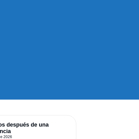
os después de una
ncia
 de 2026