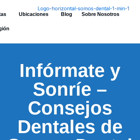
tas
Ubicaciones
Blog
Sobre Nosotros
gión
Infórmate y
Sonríe –
Consejos
Dentales de