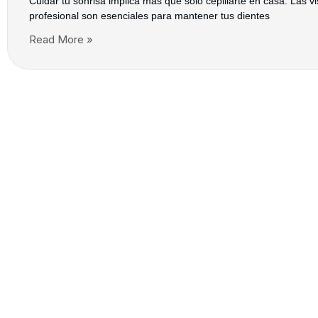
Cuidar tu sonrisa implica más que solo cepillarte en casa. Las vi
profesional son esenciales para mantener tus dientes
Read More »