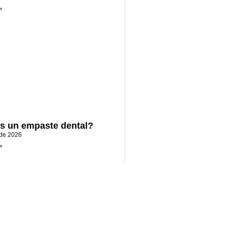
»
s un empaste dental?
 de 2026
»
(3)