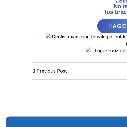
¿Sin
No t
los brac
AGE
Previous Post