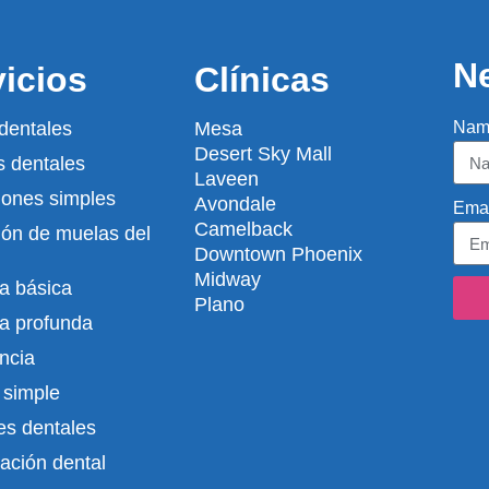
Ne
vicios
Clínicas
dentales
Mesa
Nam
Desert Sky Mall
 dentales
Laveen
iones simples
Avondale
Emai
Camelback
ión de muelas del
Downtown Phoenix
Midway
a básica
Plano
a profunda
ncia
 simple
es dentales
ación dental