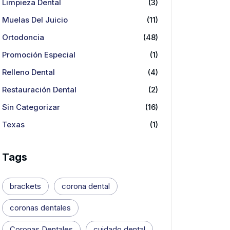
Limpieza Dental
(3)
Muelas Del Juicio
(11)
Ortodoncia
(48)
Promoción Especial
(1)
Relleno Dental
(4)
Restauración Dental
(2)
Sin Categorizar
(16)
Texas
(1)
Tags
brackets
corona dental
coronas dentales
Coronas Dentales
cuidado dental