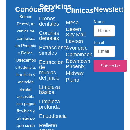
Servicios
Conócenos
Newslette
Clínicas
Somos
Frenos
Name
Mesa
dentales
Dental, tu
Desert
clínica de
Coronas
Sky Mall
dentales
confianza
Laveen
Email
en Phoenix
Extracciones
Avondale
simples
y Dallas.
Camelback
Ofrecemos
Downtown
Extracción
Subscribe
Phoenix
de
ortodoncia,
muelas
Midway
brackets y
del juicio
Plano
atención
Limpieza
dental
básica
accesible
Limpieza
con pagos
profunda
flexibles y
Endodoncia
un equipo
Relleno
que cuida