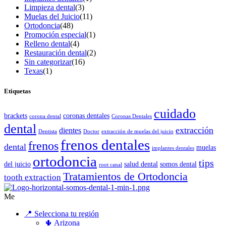
Limpieza dental
(3)
Muelas del Juicio
(11)
Ortodoncia
(48)
Promoción especial
(1)
Relleno dental
(4)
Restauración dental
(2)
Sin categorizar
(16)
Texas
(1)
Etiquetas
cuidado
brackets
coronas dentales
corona dental
Coronas Dentales
dental
extracción
dientes
Dentista
Doctor
extracción de muelas del juicio
frenos dentales
frenos
dental
muelas
implantes dentales
ortodoncia
tips
del juicio
salud dental
somos dental
root canal
Tratamientos de Ortodoncia
tooth extraction
Me
📍 Selecciona tu región
🌵 Arizona