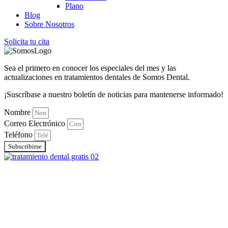
Plano
Blog
Sobre Nosotros
Solicita tu cita
Sea el primero en conocer los especiales del mes y las
actualizaciones en tratamientos dentales de Somos Dental.
¡Suscríbase a nuestro boletín de noticias para mantenerse informado!
Nombre
Correo Electrónico
Teléfono
Subscribirse
Conócenos
Somos Dental, tu clínica de confianza en Phoenix y Dallas.
Ofrecemos ortodoncia, brackets y atención dental accesible con
pagos flexibles y un equipo que cuida tu sonrisa.