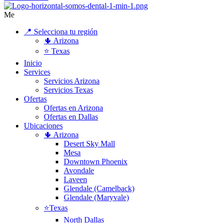
Me
📍 Selecciona tu región
🌵 Arizona
⭐ Texas
Inicio
Services
Servicios Arizona
Servicios Texas
Ofertas
Ofertas en Arizona
Ofertas en Dallas
Ubicaciones
🌵 Arizona
Desert Sky Mall
Mesa
Downtown Phoenix
Avondale
Laveen
Glendale (Camelback)
Glendale (Maryvale)
⭐Texas
North Dallas