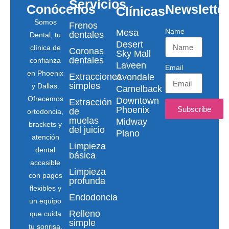
Servicios
Conócenos
Newslette
Clínicas
Somos
Frenos
Name
Mesa
dentales
Dental, tu
Desert
clínica de
Coronas
Sky Mall
dentales
confianza
Laveen
Email
en Phoenix
Extracciones
Avondale
simples
y Dallas.
Camelback
Ofrecemos
Downtown
Extracción
Subscribe
Phoenix
de
ortodoncia,
muelas
Midway
brackets y
del juicio
Plano
atención
Limpieza
dental
básica
accesible
Limpieza
con pagos
profunda
flexibles y
Endodoncia
un equipo
Relleno
que cuida
simple
tu sonrisa.