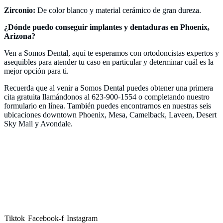
Zirconio:
De color blanco y material cerámico de gran dureza.
¿Dónde puedo conseguir implantes y dentaduras en Phoenix,
Arizona?
Ven a Somos Dental, aquí te esperamos con ortodoncistas expertos y
asequibles para atender tu caso en particular y determinar cuál es la
mejor opción para ti.
Recuerda que al venir a Somos Dental puedes obtener una primera
cita gratuita llamándonos al 623-900-1554 o completando nuestro
formulario en línea. También puedes encontrarnos en nuestras seis
ubicaciones downtown Phoenix, Mesa, Camelback, Laveen, Desert
Sky Mall y Avondale.
Conócenos
Somos Dental, tu clínica de confianza en Phoenix y Dallas.
Ofrecemos ortodoncia, brackets y atención dental accesible con
pagos flexibles y un equipo que cuida tu sonrisa.
Tiktok
Facebook-f
Instagram