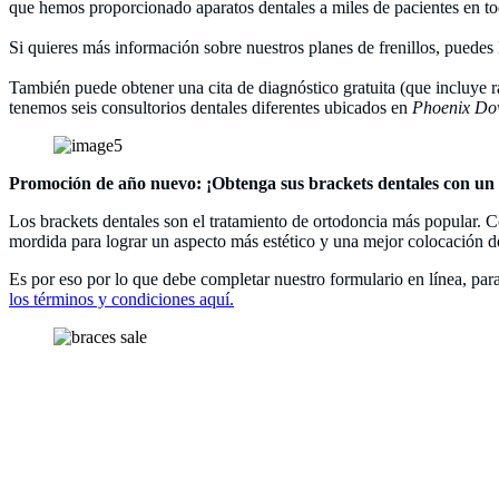
que hemos proporcionado aparatos dentales a miles de pacientes en t
Si quieres más información sobre nuestros planes de frenillos, pued
También puede obtener una cita de diagnóstico gratuita (que incluye r
tenemos seis consultorios dentales diferentes ubicados en
Phoenix Dow
Promoción de año nuevo: ¡Obtenga sus brackets dentales con un p
Los brackets dentales son el tratamiento de ortodoncia más popular. Con
mordida para lograr un aspecto más estético y una mejor colocación d
Es por eso por lo que debe completar nuestro formulario en línea, pa
los términos y condiciones aquí.
Conócenos
Somos Dental, tu clínica de confianza en Phoenix y Dallas. Ofrecemos 