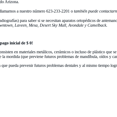
odo Arizona.
es llamarnos a nuestro número 623-233-2201 o
también puede contactar
adiografías) para saber si se necesitan aparatos ortopédicos de antema
ntown, Laveen, Mesa, Desert Sky Mall, Avondale y Camelback.
ago inicial de $ 0!
sisten en materiales metálicos, cerámicos o incluso de plástico que se uti
e la mordida (que previene futuros problemas de mandíbula, oídos y car
ra que pueda prevenir futuros problemas dentales y al mismo tiempo log
ortodoncia, brackets y atención dental accesible con pagos flexibles y